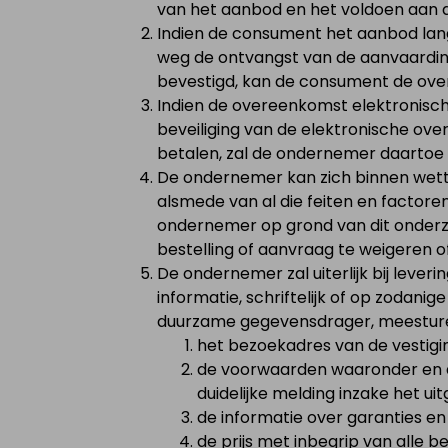
van het aanbod en het voldoen aan 
Indien de consument het aanbod lang
weg de ontvangst van de aanvaardin
bevestigd, kan de consument de ov
Indien de overeenkomst elektronisc
beveiliging van de elektronische ove
betalen, zal de ondernemer daartoe
De ondernemer kan zich binnen wettel
alsmede van al die feiten en factor
ondernemer op grond van dit onderz
bestelling of aanvraag te weigeren o
De ondernemer zal uiterlijk bij lever
informatie, schriftelijk of op zoda
duurzame gegevensdrager, meestur
het bezoekadres van de vestig
de voorwaarden waaronder en d
duidelijke melding inzake het ui
de informatie over garanties e
de prijs met inbegrip van alle b