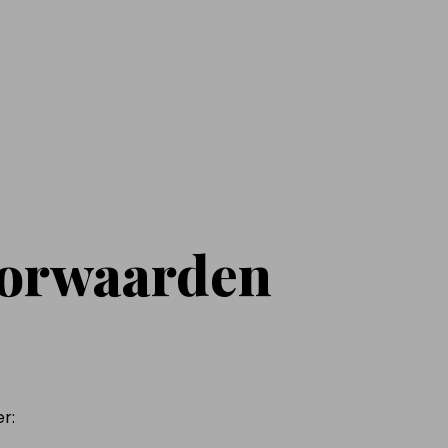
oorwaarden
r: