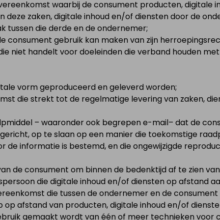
overeenkomst waarbij de consument producten, digitale i
 deze zaken, digitale inhoud en/of diensten door de on
aak tussen die derde en de ondernemer;
 de consument gebruik kan maken van zijn herroepingsrec
 die niet handelt voor doeleinden die verband houden met 
igitale vorm geproduceerd en geleverd worden;
mst die strekt tot de regelmatige levering van zaken, di
hulpmiddel – waaronder ook begrepen e-mail– dat de con
s gericht, op te slaan op een manier die toekomstige raa
r de informatie is bestemd, en die ongewijzigde reprodu
 van de consument om binnen de bedenktijd af te zien v
htspersoon die digitale inhoud en/of diensten op afstand
vereenkomst die tussen de ondernemer en de consument w
p afstand van producten, digitale inhoud en/of diensten,
ebruik gemaakt wordt van één of meer technieken voor 