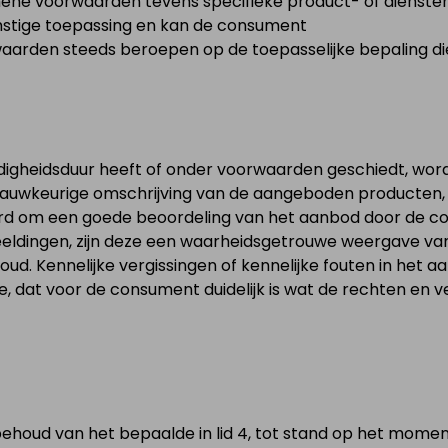
ene voorwaarden tevens specifieke product- of dienstenv
stige toepassing en kan de consument
rwaarden steeds beroepen op de toepasselijke bepaling di
igheidsduur heeft of onder voorwaarden geschiedt, wordt
auwkeurige omschrijving van de aangeboden producten, d
eerd om een goede beoordeling van het aanbod door de c
eldingen, zijn deze een waarheidsgetrouwe weergave v
houd. Kennelijke vergissingen of kennelijke fouten in het
, dat voor de consument duidelijk is wat de rechten en ve
houd van het bepaalde in lid 4, tot stand op het mome