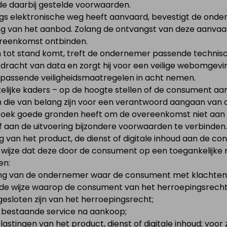
de daarbij gestelde voorwaarden.
s elektronische weg heeft aanvaard, bevestigt de onder
g van het aanbod. Zolang de ontvangst van deze aanvaar
ereenkomst ontbinden.
h tot stand komt, treft de ondernemer passende technis
rdracht van data en zorgt hij voor een veilige webomgevi
 passende veiligheidsmaatregelen in acht nemen.
ijke kaders – op de hoogte stellen of de consument aan 
en die van belang zijn voor een verantwoord aangaan van
oek goede gronden heeft om de overeenkomst niet aan te
f aan de uitvoering bijzondere voorwaarden te verbinden.
ing van het product, de dienst of digitale inhoud aan de 
nige wijze dat deze door de consument op een toegankelij
en:
ing van de ondernemer waar de consument met klachten 
e wijze waarop de consument van het herroepingsrecht
tgesloten zijn van het herroepingsrecht;
n bestaande service na aankoop;
elastingen van het product, dienst of digitale inhoud; voo