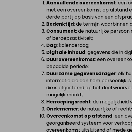
Aanvullende overeenkomst
: een 
met een overeenkomst op afstand en
derde partij op basis van een afspr
Bedenktijd
: de termijn waarbinnen
Consument
: de natuurlijke persoon
of beroepsactiviteit;
Dag
: kalenderdag;
Digitale inhoud
: gegevens die in d
Duurovereenkomst
: een overeenko
bepaalde periode;
Duurzame gegevensdrager
: elk 
informatie die aan hem persoonlijk i
die is afgestemd op het doel waarvoo
mogelijk maakt;
Herroepingsrecht
: de mogelijkheid
Ondernemer
: de natuurlijke of rec
Overeenkomst op afstand
: een o
georganiseerd systeem voor verkoop o
overeenkomst uitsluitend of mede g