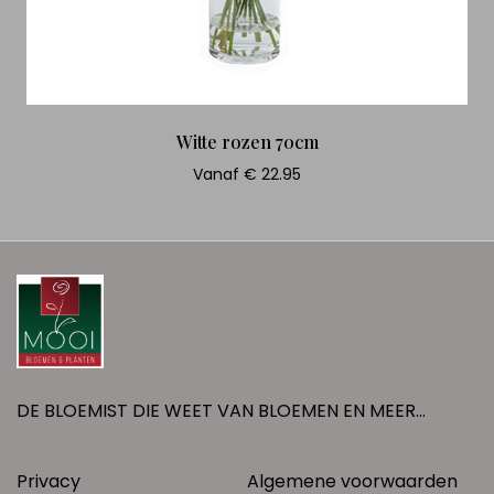
Witte rozen 70cm
Vanaf € 22.95
DE BLOEMIST DIE WEET VAN BLOEMEN EN MEER...
Privacy
Algemene voorwaarden