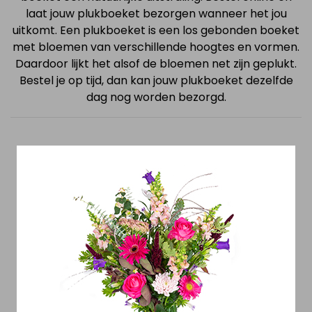
laat jouw plukboeket bezorgen wanneer het jou
uitkomt. Een plukboeket is een los gebonden boeket
met bloemen van verschillende hoogtes en vormen.
Daardoor lijkt het alsof de bloemen net zijn geplukt.
Bestel je op tijd, dan kan jouw plukboeket dezelfde
dag nog worden bezorgd.