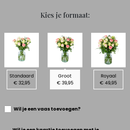
Kies je formaat:
Standaard
Groot
Royaal
€ 32,95
€ 39,95
€ 49,95
Wil je een vaas toevoegen?
Wil je een kaartje toevoegen met je