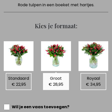
Rode tulpen in een boeket met hartjes.
Kies je formaat:
Standaard
Groot
Royaal
€ 22,95
€ 28,95
€ 34,95
Wil je een vaas toevoegen?