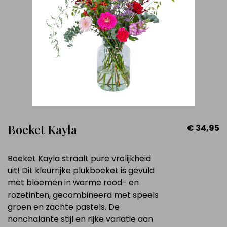
Boeket Kayla
€ 34,95
Boeket Kayla straalt pure vrolijkheid
uit! Dit kleurrijke plukboeket is gevuld
met bloemen in warme rood- en
rozetinten, gecombineerd met speels
groen en zachte pastels. De
nonchalante stijl en rijke variatie aan