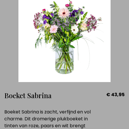
Boeket Sabrina
€ 43,95
Boeket Sabrina is zacht, verfijnd en vol
charme. Dit dromerige plukboeket in
tinten van roze, paars en wit brengt