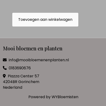
Toevoegen aan winkelwagen
Mooi bloemen en planten
info@mooibloemenenplanten.nl
0183690676
Piazza Center 57
4204BR Gorinchem
Nederland
Powered by
WYBloemisten