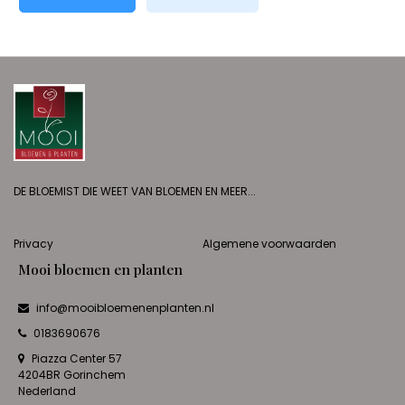
DE BLOEMIST DIE WEET VAN BLOEMEN EN MEER...
Privacy
Algemene voorwaarden
Mooi bloemen en planten
info@mooibloemenenplanten.nl
0183690676
Piazza Center 57
4204BR Gorinchem
Nederland