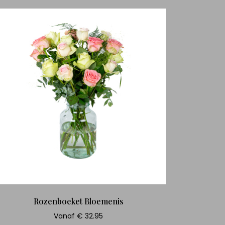
Rozenboeket Bloemenis
Vanaf € 32.95