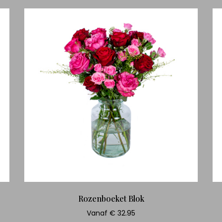
Rozenboeket Blok
Vanaf € 32.95